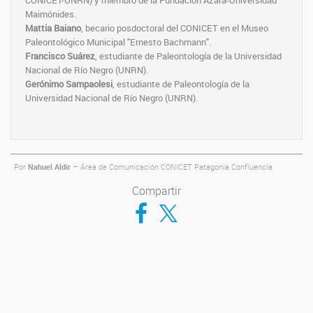
CONICET-UNRN) y miembro de la Fundación Azara-Universidad
Maimónides.
Mattia Baiano
, becario posdoctoral del CONICET en el Museo
Paleontológico Municipal "Ernesto Bachmann".
Francisco Suárez
, estudiante de Paleontología de la Universidad
Nacional de Río Negro (UNRN).
Gerónimo Sampaolesi
, estudiante de Paleontología de la
Universidad Nacional de Río Negro (UNRN).
Por
Nahuel Aldir
– Área de Comunicación CONICET Patagonia Confluencia
Compartir
Compartir en Facebook
Compartir en Twitter