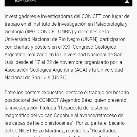
investigadores.
investigadores.
investigadores.
Geológico Argentino. Foto: gentileza investigadores.
gentileza investigadores.
investigadores.
investigadores.
investigadores.
investigadores.
Investigadores e investigadoras del CONICET, con lugar de
trabajo en el Instituto de Investigación en Paleobiología y
Geología (IIPG, CONICET-UNRN) y docentes de la
Universidad Nacional de Río Negro (UNRN), participaron
con charlas y pósters en el XXII Congreso Geológico
Argentino, realizado en la Universidad Nacional de San
Luis, desde el 17 al 22 de noviembre, organizado por la
Asociación Geológica Argentina (AGA) y la Universidad
Nacional de San Luis (UNSL).
Entre los pósters expuestos, destacó el trabajo del becario
posdoctoral del CONICET Alejandro Báez, quien presentó
la investigación titulada "Respuesta del sistema
magmático del volcán Copahue al avance/retroceso de
las capas de hielo pleistocenas". Por su parte, el becario
del CONICET Enzo Martínez, mostró los "Resultados