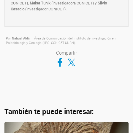
CONICET),
Maisa Tunik
(investigadora CONICET) y
Silvio
Casadio
(investigador CONICET).
Por
Nahuel Aldir
– Área de Comunicación del Instituto de Investigación en
Paleobiología y Geología (IIPG, CONICET-UNRN).
Compartir
Compartir en Facebook
Compartir en Twitter
También te puede interesar: