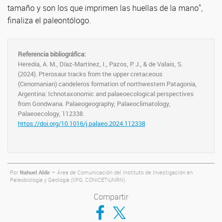
tamaño y son los que imprimen las huellas de la mano",
finaliza el paleontólogo.
Referencia bibliográfica:
Heredia, A. M., Díaz-Martínez, I., Pazos, P. J., & de Valais, S.
(2024). Pterosaur tracks from the upper cretaceous
(Cenomanian) candeleros formation of northwestern Patagonia,
Argentina: Ichnotaxonomic and palaeoecological perspectives
from Gondwana. Palaeogeography, Palaeoclimatology,
Palaeoecology, 112338.
https://doi.org/10.1016/j.palaeo.2024.112338
Por
Nahuel Aldir
– Área de Comunicación del Instituto de Investigación en
Paleobiología y Geología (IIPG, CONICET-UNRN).
Compartir
Compartir en Facebook
Compartir en Twitter