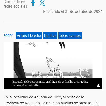
Compartir en
redes sociales
Publicado el 31 de octubre de 2024
Tags:
Arturo Heredia
huellas
pterosaurios
Ilustración de los pterosaurios en el lugar de las huellas encontradas.
Arturo Heredia en el lugar del hallazgo de las huellas. Foto: gentileza
Ilustración de los pterosaurios en el lugar de las huellas encontradas.
Huellas de los pterosaurios. Foto: gentileza investigador.
Huellas de los pterosaurios. Foto: gentileza investigador.
Créditos: Alessio Ciaffi.
investigador.
Créditos: Alessio Ciaffi.
En la localidad de Aguada de Tuco, al norte de la
provincia de Neuquén, se hallaron huellas de pterosaurios,