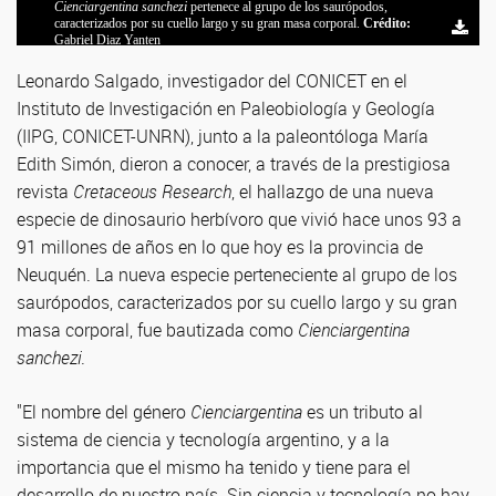
Cienciargentina sanchezi
Cienciargentina sanchezi
pertenece al grupo de los saurópodos,
pertenece al grupo de los saurópodos,
Bochones con los fósiles de Cienciargentina sanchezi. Foto: gentileza
Trabajo de campo. Foto: gentileza investigador
Huesos de Cienciargentina sanchezi. Foto: gentileza investigador
caracterizados por su cuello largo y su gran masa corporal.
caracterizados por su cuello largo y su gran masa corporal.
Crédito:
Crédito:
investigador
Gabriel Diaz Yanten
Gabriel Diaz Yanten
Leonardo Salgado, investigador del CONICET en el
Instituto de Investigación en Paleobiología y Geología
(IIPG, CONICET-UNRN), junto a la paleontóloga María
Edith Simón, dieron a conocer, a través de la prestigiosa
revista
Cretaceous Research
, el hallazgo de una nueva
especie de dinosaurio herbívoro que vivió hace unos 93 a
91 millones de años en lo que hoy es la provincia de
Neuquén. La nueva especie perteneciente al grupo de los
saurópodos, caracterizados por su cuello largo y su gran
masa corporal, fue bautizada como
Cienciargentina
sanchezi
.
"El nombre del género
Cienciargentina
es un tributo al
sistema de ciencia y tecnología argentino, y a la
importancia que el mismo ha tenido y tiene para el
desarrollo de nuestro país. Sin ciencia y tecnología no hay