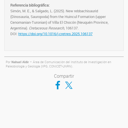
Referencia bibliográfica:
Simón, M. E., & Salgado, L. (2025). New rebbachisaurid
(Dinosauria, Sauropoda) from the Huincul Formation (upper
Cenomanian-Turonian) of Villa El Chocón (Neuquén Province,
Argentina).
Cretaceous Research
, 106137.
DOI:
https://doi.org/10.1016/j.cretres.2025.106137
Por
Nahuel Aldir
– Área de Comunicación del Instituto de Investigación en
Paleobiología y Geología (IIPG, CONICET-UNRN).
Compartir
Compartir en Facebook
Compartir en Twitter