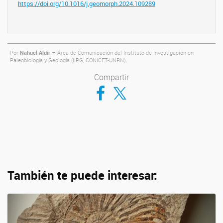
https://doi.org/10.1016/j.geomorph.2024.109289
Por
Nahuel Aldir
– Área de Comunicación del Instituto de Investigación en
Paleobiología y Geología (IIPG, CONICET-UNRN).
Compartir
Compartir en Facebook
Compartir en Twitter
También te puede interesar: