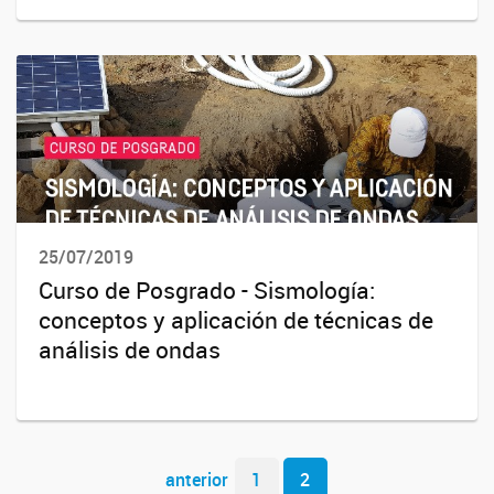
25/07/2019
Curso de Posgrado - Sismología:
conceptos y aplicación de técnicas de
análisis de ondas
Navegador de artículos
anterior
1
2