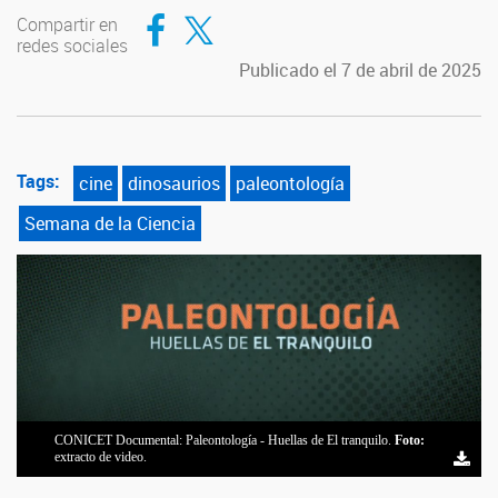
Compartir en Facebook
Compartir en Twitter
Compartir en
redes sociales
Publicado el 7 de abril de 2025
Tags:
cine
dinosaurios
paleontología
Semana de la Ciencia
CONICET Documental: Paleontología - Huellas de El tranquilo.
Patagonia, Tierra de Dinosaurios, capítulo 06, Argentinosaurus
Diego Pol, en Paleontología - Huellas de El tranquilo. Foto: extracto de
Patagonia, Tierra de Dinosaurios, capítulo 06, Argentinosaurus
CONICET Documental: Paleontología - Huellas de El tranquilo.
Foto:
Foto:
extracto de video.
Huinculensis. Foto: extracto de video.
video.
Huinculensis. Foto: extracto de video.
extracto de video.