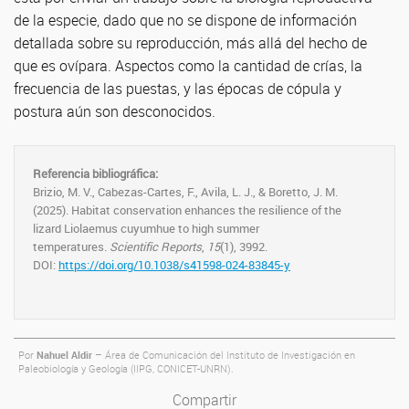
de la especie, dado que no se dispone de información
detallada sobre su reproducción, más allá del hecho de
que es ovípara. Aspectos como la cantidad de crías, la
frecuencia de las puestas, y las épocas de cópula y
postura aún son desconocidos.
Referencia bibliográfica:
Brizio, M. V., Cabezas-Cartes, F., Avila, L. J., & Boretto, J. M.
(2025). Habitat conservation enhances the resilience of the
lizard Liolaemus cuyumhue to high summer
temperatures.
Scientific Reports
,
15
(1), 3992.
DOI:
https://doi.org/10.1038/s41598-024-83845-y
Por
Nahuel Aldir
– Área de Comunicación del Instituto de Investigación en
Paleobiología y Geología (IIPG, CONICET-UNRN).
Compartir