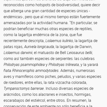
reconocidos como hotspots de biodiversidad, quiere decir
que alberga una gran cantidad de especies únicas -
endémicas-, pero que al mismo tiempo están fuertemente
amenazadas por la actividad humana. "En particular, se
podrían beneficiar muchas otras especies de reptiles,
como la lagartija endémica de la zona, que fue
recientemente descripta,
Liolaemus kulinko
, la lagartija de
patas rojas,
Aurivela longicauda
, la lagartija de Darwin,
Liolaemus darwinii
, el matuasto de Bell
Leiosaurus bellii
,
como así también especies de serpientes: las culebras
Philodryas psammophidea
y
Philodryas trilineata
, y la yarará
ñata
Rhinocerophis ammodytoides
. Además, numerosas
aves y mamíferos como piches, peludos, y varias especies
de roedores, entre ellas, la rata vizcacha colorada,
Tympanoctomys barrerae
. Incluso diversas especies de
arácnidos, como los alacranes e insectos, hormigas,
escarabajos del estiércol, entre otros. En resumen, la
conservación de este ambiente no sólo beneficia a la