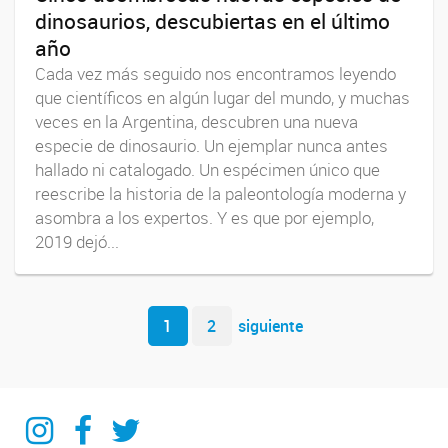
dinosaurios, descubiertas en el último
año
Cada vez más seguido nos encontramos leyendo
que científicos en algún lugar del mundo, y muchas
veces en la Argentina, descubren una nueva
especie de dinosaurio. Un ejemplar nunca antes
hallado ni catalogado. Un espécimen único que
reescribe la historia de la paleontología moderna y
asombra a los expertos. Y es que por ejemplo,
2019 dejó...
Navegador de artículos
1
2
siguiente
IIPG
IIPG
IIPG