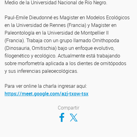
Medio de la Universidad Nacional de Río Negro.
Paul-Emile Dieudonné es Magister en Modelos Ecológicos
en la Universidad de Rennes (Francia) y Magister en
Paleontología en la Universidad de Montpellier II
(Francia). Trabaja con un grupo llamado Ornithopoda
(Dinosauria, Ornitischia) bajo un enfoque evolutivo,
filogenético y ecológico. Actualmente está trabajando
sobre morfometría aplicada a los dientes de ornitópodos
y sus inferencias paleoecológicas.
Para ver online la charla ingresar aquí:
https://meet.google.com/azj-txow-tsx
Compartir
Compartir en Facebook
Compartir en Twitter